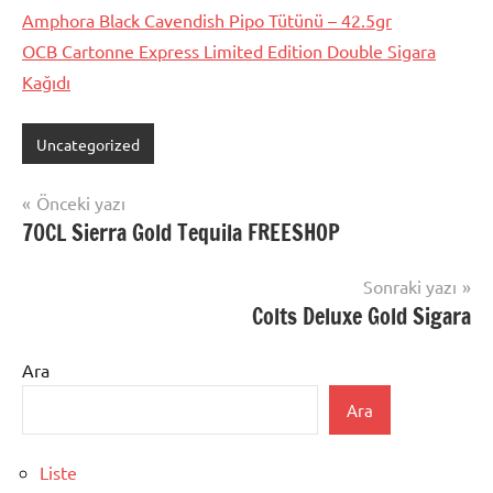
Amphora Black Cavendish Pipo Tütünü – 42.5gr
OCB Cartonne Express Limited Edition Double Sigara
Kağıdı
Uncategorized
Yazı
Önceki yazı
70CL Sierra Gold Tequila FREESHOP
gezinmesi
Sonraki yazı
Colts Deluxe Gold Sigara
Ara
Ara
Liste