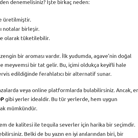
neden denemelisiniz? İşte birkaç neden:
 üretilmiştir.
ı notalar birleşir.
 olarak tüketilebilir.
 zengin bir aroması vardır. İlk yudumda, agave’nin doğal
ve meyvemsi bir tat gelir. Bu, içimi oldukça keyifli hale
ervis edildiğinde ferahlatıcı bir alternatif sunar.
zalarda veya online platformlarda bulabilirsiniz. Ancak, e
gibi yerler idealdir. Bu tür yerlerde, hem uygun
OP
aşmak mümkündür.
em de kalitesi ile tequila severler için harika bir seçimdir.
rsiniz. Belki de bu yazın en iyi anılarından biri, bir