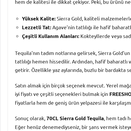
hem de kalitesi ile dikkat çekiyor. Peki, bu ürünü 
Sierra Gold, kaliteli malzemelerle
Yüksek Kalite:
Agave’nin tatlılığı ile hafif baharatl
Lezzetli Tat:
Kokteyllerde veya sade
Çeşitli Kullanım Alanları:
Tequila’nın tadım notlarına gelirsek, Sierra Gold’un
tatlılığı hemen hissedilir. Ardından, hafif baharatlı 
getirir. Özellikle yaz aylarında, buzlu bir bardakta s
Satın almak için birçok seçenek mevcut. Yerel mağa
iyi fiyatı ve çeşitli seçenekleri bulmak için
FREESH
fiyatlarla hem de geniş ürün yelpazesi ile karşıl
Sonuç olarak,
, hem tadı h
70CL Sierra Gold Tequila
Eğer henüz denemediyseniz, bir şans vermek isteyebili