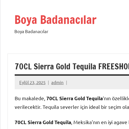
İçeriğe
geç
Boya Badanacılar
Boya Badanacılar
70CL Sierra Gold Tequila FREESHO
Eylül 23, 2025
admin
Bu makalede,
‘nın özellik
70CL Sierra Gold Tequila
verilecektir. Tequila severler için ideal bir seçim ol
, Meksika’nın en iyi agave 
70CL Sierra Gold Tequila