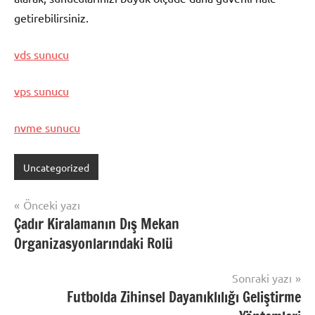
getirebilirsiniz.
vds sunucu
vps sunucu
nvme sunucu
Uncategorized
Yazı
Önceki yazı
Çadır Kiralamanın Dış Mekan
gezinmesi
Organizasyonlarındaki Rolü
Sonraki yazı
Futbolda Zihinsel Dayanıklılığı Geliştirme