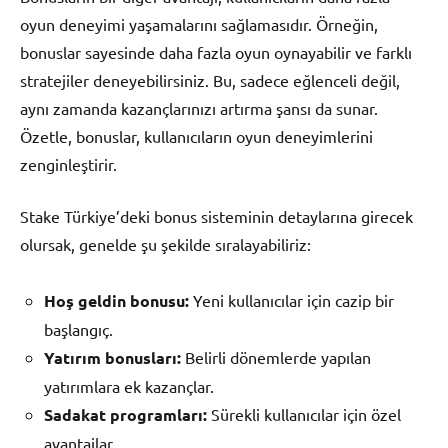
oyun deneyimi yaşamalarını sağlamasıdır. Örneğin,
bonuslar sayesinde daha fazla oyun oynayabilir ve farklı
stratejiler deneyebilirsiniz. Bu, sadece eğlenceli değil,
aynı zamanda kazançlarınızı artırma şansı da sunar.
Özetle, bonuslar, kullanıcıların oyun deneyimlerini
zenginleştirir.
Stake Türkiye’deki bonus sisteminin detaylarına girecek
olursak, genelde şu şekilde sıralayabiliriz:
Hoş geldin bonusu:
Yeni kullanıcılar için cazip bir
başlangıç.
Yatırım bonusları:
Belirli dönemlerde yapılan
yatırımlara ek kazançlar.
Sadakat programları:
Sürekli kullanıcılar için özel
avantajlar.