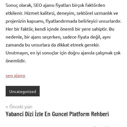
Sonuç olarak, SEO ajansı fiyatları birçok faktörden
etkilenir. Hizmet kalitesi, deneyim, sektörel uzmanlık ve
projenizin kapsamı, fiyatlandırmada belirleyici unsurlardır.
Her bir faktör, kendi içinde önemli bir yere sahiptir. Bu
nedenle, bir ajans seçerken, sadece fiyata değil, aynı
zamanda bu unsurlara da dikkat etmek gerekir.
Unutmayın, en iyi sonuçlar için doğru ajansla çalışmak çok
önemlidir.
seo ajansı
Uncategorized
Yazı
Önceki yazı
Yabanci Dizi İzle En Guncel Platform Rehberi
gezinmesi