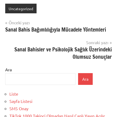
Uncategorized
Yazı
Önceki yazı
Sanal Bahis Bağımlılığıyla Mücadele Yöntemleri
gezinmesi
Sonraki yazı
Sanal Bahisler ve Psikolojik Sağlık Üzerindeki
Olumsuz Sonuçlar
Ara
Ara
Liste
Sayfa Listesi
SMS Onay
TikTok 1000 Takipçi Olmadan Nasıl Canlı Yayın Açılır