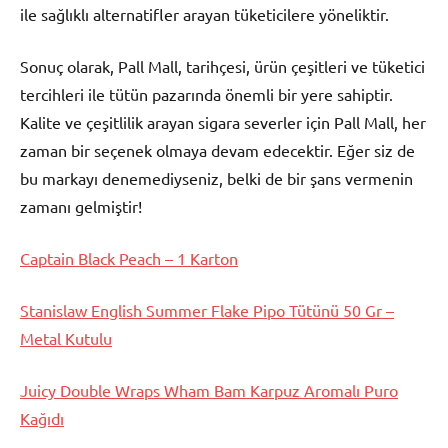
ile sağlıklı alternatifler arayan tüketicilere yöneliktir.
Sonuç olarak, Pall Mall, tarihçesi, ürün çeşitleri ve tüketici
tercihleri ile tütün pazarında önemli bir yere sahiptir.
Kalite ve çeşitlilik arayan sigara severler için Pall Mall, her
zaman bir seçenek olmaya devam edecektir. Eğer siz de
bu markayı denemediyseniz, belki de bir şans vermenin
zamanı gelmiştir!
Captain Black Peach – 1 Karton
Stanislaw English Summer Flake Pipo Tütünü 50 Gr –
Metal Kutulu
Juicy Double Wraps Wham Bam Karpuz Aromalı Puro
Kağıdı