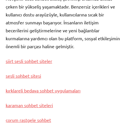
çeken bir yükseliş yaşamaktadır. Benzersiz içerikleri ve
kullanıcı dostu arayüzüyle, kullanıcılarına sıcak bir
atmosfer sunmayı başarıyor. İnsanların iletişim
becerilerini geliştirmelerine ve yeni bağlantılar
kurmalarına yardımcı olan bu platform, sosyal etkileşimin
önemli bir parçası haline gelmiştir.
siirt sesli sohbet siteler
sesli sohbet sitesi
kırklareli bedava sohbet uygulamaları
karaman sohbet siteleri
çorum rastgele sohbet