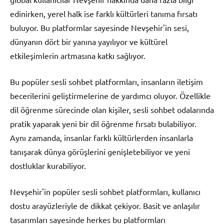
edinirken, yerel halk ise farklı kültürleri tanıma fırsatı
buluyor. Bu platformlar sayesinde Nevşehir'in sesi,
dünyanın dört bir yanına yayılıyor ve kültürel
etkileşimlerin artmasına katkı sağlıyor.
Bu popüler sesli sohbet platformları, insanların iletişim
becerilerini geliştirmelerine de yardımcı oluyor. Özellikle
dil öğrenme sürecinde olan kişiler, sesli sohbet odalarında
pratik yaparak yeni bir dil öğrenme fırsatı bulabiliyor.
Aynı zamanda, insanlar farklı kültürlerden insanlarla
tanışarak dünya görüşlerini genişletebiliyor ve yeni
dostluklar kurabiliyor.
Nevşehir'in popüler sesli sohbet platformları, kullanıcı
dostu arayüzleriyle de dikkat çekiyor. Basit ve anlaşılır
tasarımları sayesinde herkes bu platformları