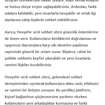
ve hızlıca siteye erişim sağlayabilirsiniz. Ardından, farklı
odalara katılabilir, yeni insanlarla tanışabilir ve ortak ilgi
alanlarına sahip kişilerle sohbet edebilirsiniz.
Ayrıca, Nevşehir sesli sohbet sitesi güvenlik önlemlerine
de önem verir. Kullanıcıların kimliklerini doğrulaması ve
uygunsuz davranışlara karşı sıkı denetim yapılması
sayesinde güvenli bir ortam sunar. Böylece, rahat bir
şekilde sohbetin keyfini çıkarabilir ve yeni insanlarla
samimi ilişkiler kurabilirsiniz.
Nevşehir sesli sohbet sitesi, geleneksel sohbet
deneyiminden sıyrılarak kullanıcılara daha canlı, etkileyici
ve samimi bir iletişim sunuyor. Bu yenilikçi platform,
kişisel bağlantının güçlenmesine yardımcı olurken
kullanıcıların yeni arkadaşlıklar kurmasına ve farklı