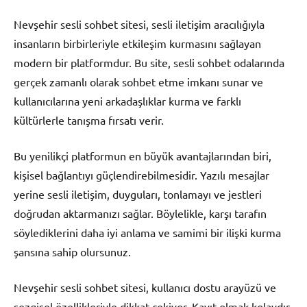
Nevşehir sesli sohbet sitesi, sesli iletişim aracılığıyla
insanların birbirleriyle etkileşim kurmasını sağlayan
modern bir platformdur. Bu site, sesli sohbet odalarında
gerçek zamanlı olarak sohbet etme imkanı sunar ve
kullanıcılarına yeni arkadaşlıklar kurma ve farklı
kültürlerle tanışma fırsatı verir.
Bu yenilikçi platformun en büyük avantajlarından biri,
kişisel bağlantıyı güçlendirebilmesidir. Yazılı mesajlar
yerine sesli iletişim, duyguları, tonlamayı ve jestleri
doğrudan aktarmanızı sağlar. Böylelikle, karşı tarafın
söylediklerini daha iyi anlama ve samimi bir ilişki kurma
şansına sahip olursunuz.
Nevşehir sesli sohbet sitesi, kullanıcı dostu arayüzü ve
sezgisel özellikleriyle dikkat çekiyor. Kayıt olmak kolaydır