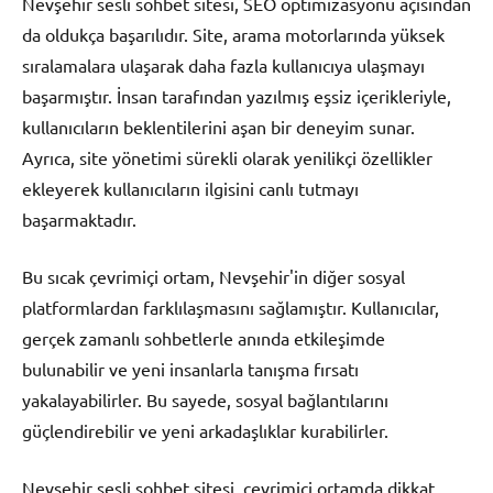
Nevşehir sesli sohbet sitesi, SEO optimizasyonu açısından
da oldukça başarılıdır. Site, arama motorlarında yüksek
sıralamalara ulaşarak daha fazla kullanıcıya ulaşmayı
başarmıştır. İnsan tarafından yazılmış eşsiz içerikleriyle,
kullanıcıların beklentilerini aşan bir deneyim sunar.
Ayrıca, site yönetimi sürekli olarak yenilikçi özellikler
ekleyerek kullanıcıların ilgisini canlı tutmayı
başarmaktadır.
Bu sıcak çevrimiçi ortam, Nevşehir'in diğer sosyal
platformlardan farklılaşmasını sağlamıştır. Kullanıcılar,
gerçek zamanlı sohbetlerle anında etkileşimde
bulunabilir ve yeni insanlarla tanışma fırsatı
yakalayabilirler. Bu sayede, sosyal bağlantılarını
güçlendirebilir ve yeni arkadaşlıklar kurabilirler.
Nevşehir sesli sohbet sitesi, çevrimiçi ortamda dikkat