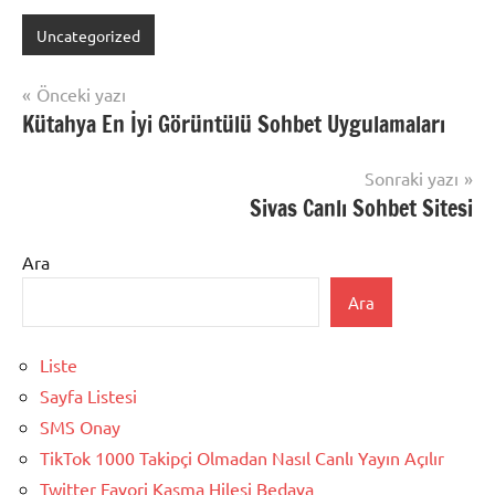
Uncategorized
Yazı
Önceki yazı
Kütahya En İyi Görüntülü Sohbet Uygulamaları
gezinmesi
Sonraki yazı
Sivas Canlı Sohbet Sitesi
Ara
Ara
Liste
Sayfa Listesi
SMS Onay
TikTok 1000 Takipçi Olmadan Nasıl Canlı Yayın Açılır
Twitter Favori Kasma Hilesi Bedava