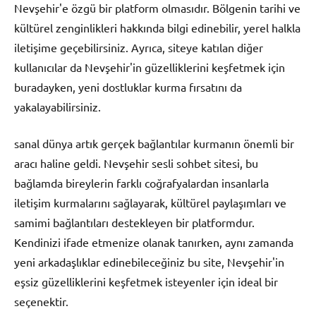
Nevşehir'e özgü bir platform olmasıdır. Bölgenin tarihi ve
kültürel zenginlikleri hakkında bilgi edinebilir, yerel halkla
iletişime geçebilirsiniz. Ayrıca, siteye katılan diğer
kullanıcılar da Nevşehir'in güzelliklerini keşfetmek için
buradayken, yeni dostluklar kurma fırsatını da
yakalayabilirsiniz.
sanal dünya artık gerçek bağlantılar kurmanın önemli bir
aracı haline geldi. Nevşehir sesli sohbet sitesi, bu
bağlamda bireylerin farklı coğrafyalardan insanlarla
iletişim kurmalarını sağlayarak, kültürel paylaşımları ve
samimi bağlantıları destekleyen bir platformdur.
Kendinizi ifade etmenize olanak tanırken, aynı zamanda
yeni arkadaşlıklar edinebileceğiniz bu site, Nevşehir'in
eşsiz güzelliklerini keşfetmek isteyenler için ideal bir
seçenektir.