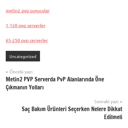
metin2 pvp sunucular
1-120 pvp serverler
65-250 pvp serverler
Uncategorized
Yazı
Önceki yazı
Metin2 PVP Serverda PvP Alanlarında Öne
gezinmesi
Çıkmanın Yolları
Sonraki yazı
Saç Bakım Ürünleri Seçerken Nelere Dikkat
Edilmeli