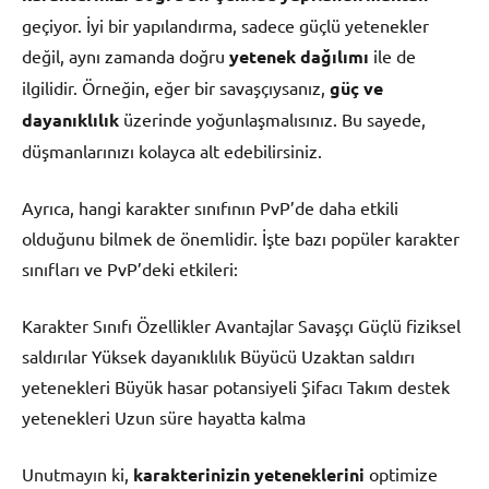
geçiyor. İyi bir yapılandırma, sadece güçlü yetenekler
değil, aynı zamanda doğru
yetenek dağılımı
ile de
ilgilidir. Örneğin, eğer bir savaşçıysanız,
güç ve
dayanıklılık
üzerinde yoğunlaşmalısınız. Bu sayede,
düşmanlarınızı kolayca alt edebilirsiniz.
Ayrıca, hangi karakter sınıfının PvP’de daha etkili
olduğunu bilmek de önemlidir. İşte bazı popüler karakter
sınıfları ve PvP’deki etkileri:
Karakter Sınıfı Özellikler Avantajlar Savaşçı Güçlü fiziksel
saldırılar Yüksek dayanıklılık Büyücü Uzaktan saldırı
yetenekleri Büyük hasar potansiyeli Şifacı Takım destek
yetenekleri Uzun süre hayatta kalma
Unutmayın ki,
karakterinizin yeteneklerini
optimize