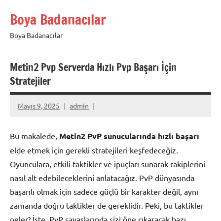
İçeriğe
Boya Badanacılar
geç
Boya Badanacılar
Metin2 Pvp Serverda Hızlı Pvp Başarı İçin
Stratejiler
Mayıs 9, 2025
admin
Bu makalede,
Metin2 PvP sunucularında hızlı başarı
elde etmek için gerekli stratejileri keşfedeceğiz.
Oyunculara, etkili taktikler ve ipuçları sunarak rakiplerini
nasıl alt edebileceklerini anlatacağız. PvP dünyasında
başarılı olmak için sadece güçlü bir karakter değil, aynı
zamanda doğru taktikler de gereklidir. Peki, bu taktikler
neler? İşte, PvP savaşlarında sizi öne çıkaracak bazı