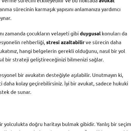
 verme sürecini etkileyebilir ve bu noktada
avukat
şanma sürecinin karmaşık yapısını anlamanıza yardımcı
oynar.
nı zamanda çocukların velayeti gibi
konuları da
duygusal
esyonelin rehberliği,
ve sürecin daha
stresi azaltabilir
ukatınız, hangi belgelerin gerekli olduğunu, nasıl bir yol
bir strateji geliştireceğinizi bilmenizi sağlar.
syonel bir avukatın desteğiyle aşılabilir. Unutmayın ki,
i daha kolay geçirebilirsiniz. İyi bir avukat, sadece hukuki
stek de sunar.
yolculukta doğru haritayı bulmak gibidir. Yanlış bir seçim