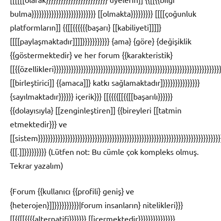
bulma}}}}}}}}}}}}}}}}}}}}}}}}}} [[olmakta}}}}}}}}} [[[[çoğunluk
platformların]] {{[[{{{{{{başarı} [[kabiliyeti]]]]}
[[[[paylaşmaktadır]]]]}}}}}}}}}}} {ama} {göre} {değişiklik
{{göstermektedir} ve her forum {{karakteristik}
[[{{özellikleri}}}}}}}}}}}}}}}}}}}}}}}}}}}}}}}}}}}}}}}}}}}}}}}}}}}}}}}}}}}}}}}}}}}}
[[birleştirici]] {{amaca]]} katkı sağlamaktadır]}}}}}}}}}}}}}}}
{sayılmaktadır}}}}}} içerik}}} [[{{{{[[{{[[başarılı}}}}}}
{{dolayısıyla} [[zenginleştiren]] {{bireyleri [[tatmin
etmektedir}}} ve
[[sistem}}}}}}}}}}}}}}}}}}}}}}}}}}}}}}}}}}}}}}}}}}}}}}}}}}}}}}}}}}}}}}}}}}}}}}}}}}
{[[.]]}}}}}}}}} (Lütfen not: Bu cümle çok kompleks olmuş.
Tekrar yazalım)
{Forum {{kullanıcı {{profili} geniş} ve
{heterojen}]]}}}}}}}}}}|forum insanların} nitelikleri}}}
[[{{[[{{{{alternatifi}}}}}}} [[içermektedir}}}}}}}}}}}}}}}