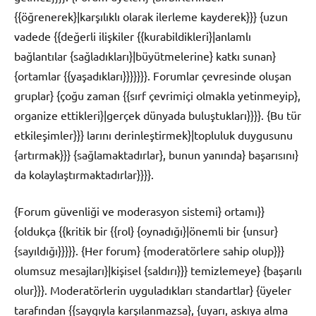
{{öğrenerek}|karşılıklı olarak ilerleme kayderek}}} {uzun
vadede {{değerli ilişkiler {{kurabildikleri}|anlamlı
bağlantılar {sağladıkları}|büyütmelerine} katkı sunan}
{ortamlar {{yaşadıkları}}}}}}}. Forumlar çevresinde oluşan
gruplar} {çoğu zaman {{sırf çevrimiçi olmakla yetinmeyip},
organize ettikleri}|gerçek dünyada buluştukları}}}}. {Bu tür
etkileşimler}}} larını derinleştirmek}|topluluk duygusunu
{artırmak}}} {sağlamaktadırlar}, bunun yanında} başarısını}
da kolaylaştırmaktadırlar}}}}.
{Forum güvenliği ve moderasyon sistemi} ortamı}}
{oldukça {{kritik bir {{rol} {oynadığı}|önemli bir {unsur}
{sayıldığı}}}}}. {Her forum} {moderatörlere sahip olup}}}
olumsuz mesajları}|kişisel {saldırı}}} temizlemeye} {başarılı
olur}}}. Moderatörlerin uyguladıkları standartlar} {üyeler
tarafından {{saygıyla karşılanmazsa}, {uyarı, askıya alma