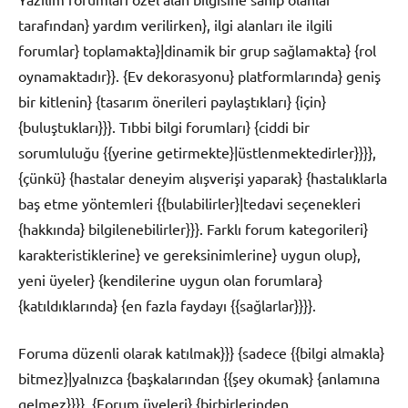
tarafından} yardım verilirken}, ilgi alanları ile ilgili
forumlar} toplamakta}|dinamik bir grup sağlamakta} {rol
oynamaktadır}}. {Ev dekorasyonu} platformlarında} geniş
bir kitlenin} {tasarım önerileri paylaştıkları} {için}
{buluştukları}}}. Tıbbi bilgi forumları} {ciddi bir
sorumluluğu {{yerine getirmekte}|üstlenmektedirler}}}},
{çünkü} {hastalar deneyim alışverişi yaparak} {hastalıklarla
baş etme yöntemleri {{bulabilirler}|tedavi seçenekleri
{hakkında} bilgilenebilirler}}}. Farklı forum kategorileri}
karakteristiklerine} ve gereksinimlerine} uygun olup},
yeni üyeler} {kendilerine uygun olan forumlara}
{katıldıklarında} {en fazla faydayı {{sağlarlar}}}}.
Foruma düzenli olarak katılmak}}} {sadece {{bilgi almakla}
bitmez}|yalnızca {başkalarından {{şey okumak} {anlamına
gelmez}}}}. {Forum üyeleri} {birbirlerinden