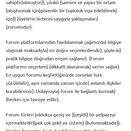
sahiptir|olmuştur}}, çünkü {samimi ve yapıcı bir ortam
{oluşturmak için|güvenilir bir topluluk inşa edebilmek}
için}} {üyelerin birbirini saygıyla yaklaşmaları}
{zorunludur}.
Forum platformlarından faydalanmak çağımızda} bilgiye
ulaşmak maksadıyla} en doğru seçimlerdendir}, şöyle ki}
pratik bilgiye doğrudan erişim sağlanır}. {Forum
platformu seçerken} {dikkatli davranmak} verim sağlar}.
En uygun forumu keşfettiğinizde sorunlar hızlı
çözülebilir}, aynı zamanda zaman içinde} anlamlı ilişkiler
kurabilirsiniz}. Dolayısıyla} forum ile bağlantı kurmak}
{herkes için tavsiye edilir}.
Forum türleri {oldukça geniş ve {{çeşitli} bir yelpazeyi
içermektedir}|pek çok şekil ve sistem} {bulunmaktadır}}.
Yazılım forumları özel alan bilgisine sahip olanlar