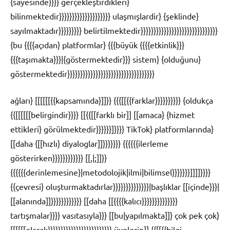
{sayesinde}}}} gerçekleştirdikleri}
bilinmektedir}}}}}}}}}}}}}}}}}}}} ulaşmışlardir} {şeklinde}
sayılmaktadır}}}}}}}}} belirtilmektedir}}}}}}}}}}}}}}}}}}}}}}}}}}}}}}
{bu {{{{açıdan} platformlar} {{{büyük {{{{etkinlik}}}
{{{taşımakta}}}|{göstermektedir}}} sistem} {olduğunu}
göstermektedir}}}}}}}}}}}}}}}}}}}}}}}}}}}}}}}}}}
ağları} [[[[[[{{kapsamında}]]}} {{{[[{{farklar}}}}}}}}}} {oldukça
{{[[[[[[belirgindir}}}} [[{{[[farklı bir]] [[amaca} {hizmet
ettikleri} görülmektedir}}}}}}]}}}} TikTok} platformlarında}
[[daha {[[hızlı} diyaloglar]]}}}}}}} {{{{{{ilerleme
gösterirken}}}}}}}}}}}} [[,|;]]}}
{{{{{{derinlemesine}|metodolojik|ilmi|bilimsel}}}}}}}]]]]}}}}
{{çevresi} oluşturmaktadırlar}}}}}}}}}}}}}}|başlıklar [[içinde}}}|
[[alanında]]}}}}}}}}}}}} [[daha [[{{{{kalıcı}}}}}}}}}}}}}}
tartışmalar}}}} vasıtasıyla}}} [[bu|yapılmakta]]} çok pek çok}
[[[[[[olarak}}}}}}}}}}}}}}}}}}}}}}}}} üyelerin]] {{[[{{bilgi