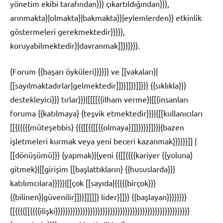
yönetim ekibi tarafından}}} çıkartıldığından}}},
arınmakta}|olmakta}|bakmakta}}|eylemlerden}} etkinlik
göstermeleri gerekmektedir}}}}},
koruyabilmektedir}|davranmak]]}}}}}}.
{Forum {{başarı öyküleri}}}}}} ve [[vakaları}|
[[sayılmaktadırlar|gelmektedir]]}}]]}}]]}}} {{sıklıkla}}}
destekleyici}}} tırlar}}}|[[[[{{ilham verme}|[[{insanları
foruma {{katılmaya} {teşvik etmektedir}}}|{[[kullanıcıları
[[{{{{{{müteşebbis} {{{[[{{[[{{olmaya}]]}}}}}]]}}|{bazen
işletmeleri kurmak veya yeni beceri kazanmak}}}}}}]] |
[[dönüşümü}}} {yapmak}|{yeni {{[[{{{{kariyer {{yoluna}
gitmek}|[[girişim [[başlattıkların} {{hususlarda}}}
katılımcılara}}}}}|[[çok [[sayıda|{{{{{birçok}}}
{{bilinen}|güvenilir]]}}]]]]]} lider}]]}} {{başlayan}}}}}}}}
[[{{{{[[{{{{ilişki}}}}}}}}}}}}}}}}}}}}}}}}}}}}}}}}}}}}}}}}}}}}}}}}}}}}}}