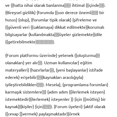
ve {{hatta nihai olarak banlanma}}}}} ihtimal {{içinde}}}}.
{Bireysel gizlilik} {forumda {{son derece önemli}}}}} bir
husus} {olup}, {forumlar tipik olarak} {şifreleme ve
{{güvenli veri {{saklamaya} dikkat edilmekte}|korumalı
bilgisayarlar {kullanılmakta}}}|üyeler gizlemekte}|dile
{{getirebilmekte}}}}}}}}}}}}}}.
{Forum platformu üzerinde} yetenek {{oluşturma}}}
olanakları} yer alır}}}. Uzman kullanıcılar} eğitim
materyalleri} {hazırlarlar}}}, {yeni başlayanlar} istifade
ederek} erişebilir}}}}|kaynakları aracılığıyla}
iyileştirebildikleri}}}}}. Mesela}, {programlama forumları}
karmaşık sistemlere}}} {adım adım {{ilerlemek isteyen}
istemektedir|{ilerlemek} isteyenler }} {için {{müthiş} bir
kaynak}|{kişiler} {için}}}}}}}. {Forum üyeleri} {aktif olarak
{{cevap [[vermek} paylaşmaktadır}|örnek