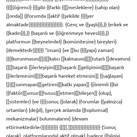
{{{[(öğrenci} {{{gibi {{farklı {{[[mesleklere} {sahip olan}
[[onda]] {{forumda {{aktif {{şekilde {{{{yer
almaktadır}}}}}}}}}}}}}}}}}}}}}}. {Genç ve {{yaşlı}}},}} {erkek ve
{{kadın}}},}} {başarılı ve {{öğrenmeye hevesli}}},}}
platformun {{beynelmilel} {komünitesine} bireyleri}
{demektedir}}}}}}} “insani} {ve [[bu {{{{yapı} zaman}
{{{{korunmasını|[[{{[[kalıcı [[kalmasını|[[[[tutarlı [[devamını|
[[[[başarılı [[ilerleyişini|[[[[başarılı [[gelişimini|[[[[başarılı
[[ilerlemesini|[[{{başarılı hareket etmesini]] {{sağlayan|
[[{{[[sunmayan|[[getiren|[[katkı yapan]] {{önemli {{bir
{{faktör|[[unsur|[[husus|[[etmen|[[bileşen]] {olup},
[[sistemler} {ve {{{{sonuç {{olarak} {forumlar {{yalnızca}
ortamları} {değil}, {gerçek anlamda {{toplumsal}
mekanizmalar} bulunmalarını} {devam
ettirmektedirler}}}}}}}}}}} {[[[[.]]}}}}}}}}}}}}}}}}}}} {Sonuç
olarak}, platformlarında} aktif olmak} {sadece {{bilgiyi