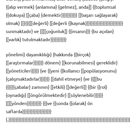
{{alıp vermek} {anlamına} {gelmez}, anda]] {{toplumsal
{{dokuya} [[çaba} {demektir}}}}}}}}}}} [[başarı sağlayarak}
olmak} [[{{{{[[değerli} [[değerli {{kaynak}}}}}}}}}}}}}}}}}}}}}}}}}}
sunmaktadır} ve [[[[çoğunluk]] {{insanın}}} {bu açıdan}
[[varlık} tutulmaktadır}}}}}}}}}}}
yönelimi} dayanıklılığı} {hakkında {{birçok}
[[araştırmalar}}}}}}} dönem} [[korunabilmesi} gereklidir}
[[yöneticileri}}}}} {ve {{yeni {{kullanıcı [[popülasyonunu}
{çalışmaktadırlar}}}}}}} [[dahil etmeye} {ve {{[[bu
{{{{{{çabalar} zamının} [[etkili} [[değerli]] {{bir {{rol}
{oynadığı} [[öngörülmektedir} [[söylenebilir}}}}}}
[[[[yönden}}}}}}}}}} {{{ve {{sonda {{olarak} ön
saflarda}}}}}}}}}}}}}}}}}}}}
{.}}}}}}}}}}}}}}}}}}}}}}}}}}}}}}}}}}}}}}}}}}}}}}}}}}}}}}}}}}}}}}}}}}}}}}}}}}}}}}}}}}}