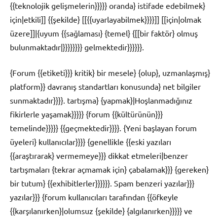
{{teknolojik gelişmelerin}}}}} oranda} istifade edebilmek}
için|etkili]] {{şekilde} [[{{uyarlayabilmek}}}}]] [[için|olmak
üzere]]|{uyum {{sağlaması} {temel} {[[bir faktör} olmuş
bulunmaktadır|}}}}}}}} gelmektedir}}}}}}.
{Forum {{etiketi}}} kritik} bir mesele} {olup}, uzmanlaşmış}
platform}} davranış standartları konusunda} net bilgiler
sunmaktadır}}}}. tartışma} {yapmak}|Hoşlanmadığınız
fikirlerle yaşamak}}}}} {forum {{kültürünün}}}
temelinde}}}}} {{geçmektedir}}}}. {Yeni başlayan forum
üyeleri} kullanıcılar}}}} {genellikle {{eski yazıları
{{araştırarak} vermemeye}}} dikkat etmeleri|benzer
tartışmaları {tekrar açmamak için} çabalamak}}} {gereken}
bir tutum} {{exhibitlerler}}}}}}. Spam benzeri yazılar}}}
yazılar}}} {forum kullanıcıları tarafından {{öfkeyle
{{karşılanırken}|olumsuz {şekilde} {algılanırken}}}}} ve