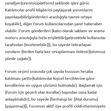
sanal{yer|çevrimiçiplatform} şeklinde işlev görür.
Katılımcılar profil bilgilerini paylaşarak yorumlarını
yayınlayabilir|gönderileri aracılığıyla tavrını ortaya
koyabilir}, diğer forum kullanıcılarından yanıt haberaber
olabilir. Forum gönderileri {kalıcı olarak saklanır ve arama
motoru aracılığıyla hızla erişilebilir|gelecekteki kullanıcılar
tarafından {incelenebilir}}}, bu sayede tekrarlayan
soruların {birden fazla kez cevaplanması önlenir}|olumsuz
yönde çoğalır}}.
Forum seçimi sırasında çok sayıda hususun hesaba
katılması şarttır|katılımcılar kişisel tercihlerine göre
kendilerine en uygun çözümü bulmalıdır}. Başlamak için
{forum için geçerli olan kurallar} başından sona kadar
anlaşılmalıdır}, bu sayede {herhangi bir {ihlal durumu}
{yaşanmaz}|}. Forumun aktif üye profili ciddi ehemmiyete