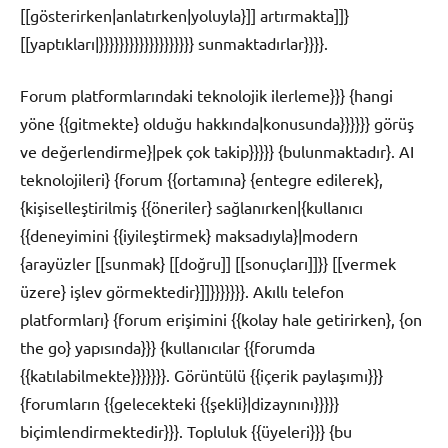
[[gösterirken|anlatırken|yoluyla}]] artırmakta]]}
[[yaptıkları|}}}}}}}}}}}}}}}}}}} sunmaktadırlar}}}}.
Forum platformlarındaki teknolojik ilerleme}}} {hangi
yöne {{gitmekte} olduğu hakkında|konusunda}}}}}} görüş
ve değerlendirme}|pek çok takip}}}}} {bulunmaktadır}. AI
teknolojileri} {forum {{ortamına} {entegre edilerek},
{kişiselleştirilmiş {{öneriler} sağlanırken|{kullanıcı
{{deneyimini {{iyileştirmek} maksadıyla}|modern
{arayüzler [[sunmak} [[doğru]] [[sonuçları]]}} [[vermek
üzere} işlev görmektedir}]]}}}}}}}. Akıllı telefon
platformları} {forum erişimini {{kolay hale getirirken}, {on
the go} yapısında}}} {kullanıcılar {{forumda
{{katılabilmekte}}}}}}}. Görüntülü {{içerik paylaşımı}}}
{forumların {{gelecekteki {{şekli}|dizaynını}}}}}
biçimlendirmektedir}}}. Topluluk {{üyeleri}}} {bu