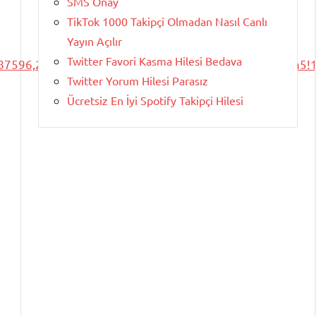
SMS Onay
TikTok 1000 Takipçi Olmadan Nasıl Canlı
Yayın Açılır
Twitter Favori Kasma Hilesi Bedava
87596,27.4192299,795m/data=!3m2!1e3!4b1!4m6!3m5!
Twitter Yorum Hilesi Parasız
Ücretsiz En İyi Spotify Takipçi Hilesi