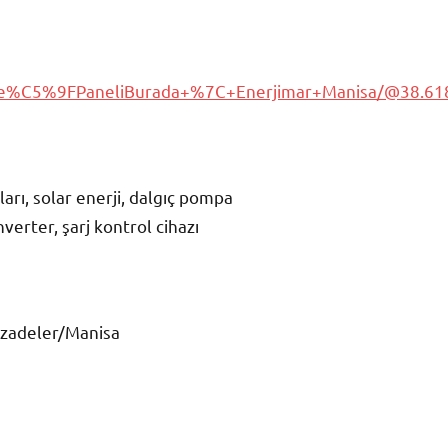
e%C5%9FPaneliBurada+%7C+Enerjimar+Manisa/@38.61
arı, solar enerji, dalgıç pompa
nverter, şarj kontrol cihazı
hzadeler/Manisa