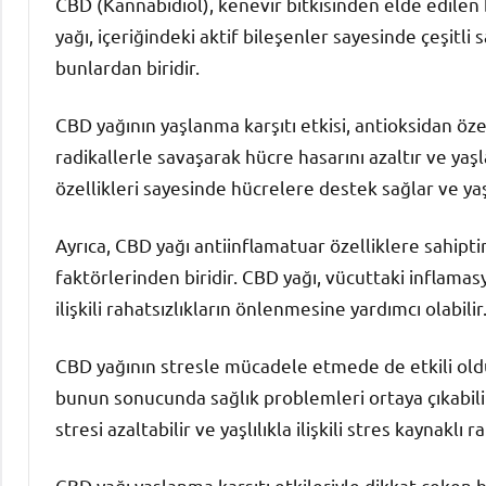
CBD (Kannabidiol), kenevir bitkisinden elde edilen b
yağı, içeriğindeki aktif bileşenler sayesinde çeşitli 
bunlardan biridir.
CBD yağının yaşlanma karşıtı etkisi, antioksidan öz
radikallerle savaşarak hücre hasarını azaltır ve yaşl
özellikleri sayesinde hücrelere destek sağlar ve yaş
Ayrıca, CBD yağı antiinflamatuar özelliklere sahipti
faktörlerinden biridir. CBD yağı, vücuttaki inflamas
ilişkili rahatsızlıkların önlenmesine yardımcı olabilir
CBD yağının stresle mücadele etmede de etkili oldu
bunun sonucunda sağlık problemleri ortaya çıkabili
stresi azaltabilir ve yaşlılıkla ilişkili stres kaynakl
CBD yağı yaşlanma karşıtı etkileriyle dikkat çeken 