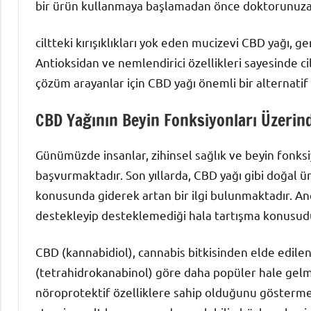
bir ürün kullanmaya başlamadan önce doktorunuza
ciltteki kırışıklıkları yok eden mucizevi CBD yağı, gen
Antioksidan ve nemlendirici özellikleri sayesinde cild
çözüm arayanlar için CBD yağı önemli bir alternatif o
CBD Yağının Beyin Fonksiyonları Üzerin
Günümüzde insanlar, zihinsel sağlık ve beyin fonksiy
başvurmaktadır. Son yıllarda, CBD yağı gibi doğal ü
konusunda giderek artan bir ilgi bulunmaktadır. A
destekleyip desteklemediği hala tartışma konusud
CBD (kannabidiol), cannabis bitkisinden elde edilen b
(tetrahidrokanabinol) göre daha popüler hale gelmiş
nöroprotektif özelliklere sahip olduğunu göstermekt