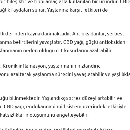
ir bileşiktir ve tıbbi amaçlarla kullanılan bir üründür. CBD
sağlık faydaları sunar. Yaşlanma karşıtı etkileri de
elliklerinden kaynaklanmaktadır. Antioksidanlar, serbest
anma belirtilerini yavaşlatır. CBD yağı, güçlü antioksidan
lanmanın neden olduğu cilt kusurlarını azaltabilir.
r. Kronik inflamasyon, yaşlanmanın hızlandırıcı
yonu azaltarak yaşlanma sürecini yavaşlatabilir ve yaşlılıkl
.
ğu bilinmektedir. Yaşlandıkça stres düzeyi artabilir ve
r. CBD yağı, endokannabinoid sistem üzerindeki etkisiyle
ı rahatsızlıkların oluşumunu engelleyebilir.
bir üründür. Antioksidan özellikleri sayesinde hücre