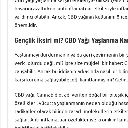
hasarını azaltırken, antiinflamatuar etkileriyle inf
yardımcı olabilir. Ancak, CBD yağının kullanımı ön
önemlidir.
Gençlik İksiri mi? CBD Yağı Yaşlanma Kar
Yaşlanmayı durdurmanın ya da geri çevirmenin bir 
verici olurdu değil mi? İşte size müjdeli bir haber: CB
çalışabilir. Ancak bu iddianın arkasında nasıl bir b
karşı koruma sağlayabileceği kanıtlanmış mı? Gelin,
CBD yağı, Cannabidiol adı verilen doğal bir bileşik i
özellikleri, vücutta yaşlanmanın neden olduğu hasar
radikaller olarak bilinen zararlı moleküllerin etkile
sağlar. Anti-inflamatuar özellikler ise kronik infl
belirtilerini hafifletebilir.