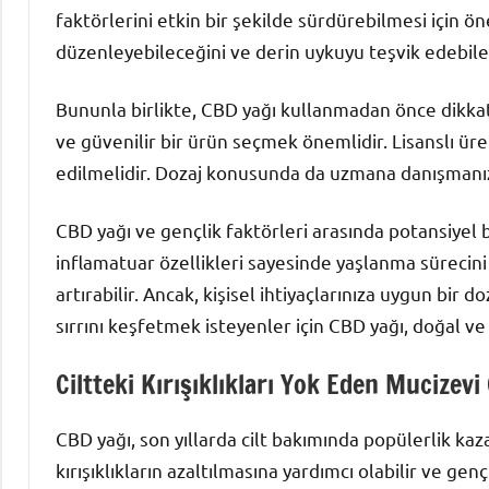
faktörlerini etkin bir şekilde sürdürebilmesi için ö
düzenleyebileceğini ve derin uykuyu teşvik edebil
Bununla birlikte, CBD yağı kullanmadan önce dikkate
ve güvenilir bir ürün seçmek önemlidir. Lisanslı ür
edilmelidir. Dozaj konusunda da uzmana danışmanız 
CBD yağı ve gençlik faktörleri arasında potansiyel b
inflamatuar özellikleri sayesinde yaşlanma sürecini y
artırabilir. Ancak, kişisel ihtiyaçlarınıza uygun bir 
sırrını keşfetmek isteyenler için CBD yağı, doğal ve e
Ciltteki Kırışıklıkları Yok Eden Mucizevi
CBD yağı, son yıllarda cilt bakımında popülerlik kaza
kırışıklıkların azaltılmasına yardımcı olabilir ve g