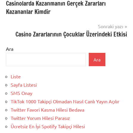
Casinolarda Kazanmanın Gerçek Zararları
gezinmesi
Kazananlar Kimdir
Sonraki yazı
Casino Zararlarının Çocuklar Üzerindeki Etkisi
Ara
Ara
Liste
Sayfa Listesi
SMS Onay
TikTok 1000 Takipçi Olmadan Nasıl Canlı Yayın Açılır
Twitter Favori Kasma Hilesi Bedava
Twitter Yorum Hilesi Parasız
Ücretsiz En İyi Spotify Takipçi Hilesi