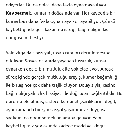
ediyorlar. Bu da onları daha fazla oynamaya itiyor.
Kaybetmek
, kumarın doğasında var. Her kaybediş bir
kumarbazı daha fazla oynamaya zorlayabiliyor. Çünkü
kaybettiğinde geri kazanma isteği, bağımlılığın kısır
döngüsünü besliyor.
Yalnızlığa dair hissiyat, insan ruhunu derinlemesine
etkiliyor. Sosyal ortamda yaşanan hissizlik, kumar
oynarken geçici bir mutluluk ile yok olabiliyor. Ancak
süreç içinde gerçek mutluluğu arayış, kumar bağımlılığı
ile birleşince çok daha trajik oluyor. Dolayısıyla, casino
bağımlılığı yalnızlık hissiyatı ile doğrudan bağlantılıdır. Bu
durumu ele almak, sadece kumar alışkanlıklarını değil,
aynı zamanda bireyin sosyal yaşamını ve duygusal
sağlığını da önemsemek anlamına geliyor. Yani,
kaybettiğimiz şey aslında sadece maddiyat değil;