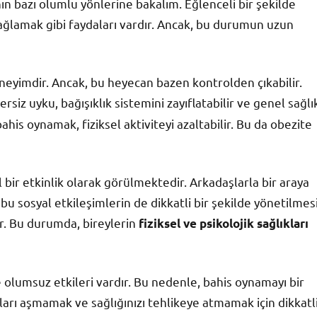
ın bazı olumlu yönlerine bakalım. Eğlenceli bir şekilde
ağlamak gibi faydaları vardır. Ancak, bu durumun uzun
eneyimdir. Ancak, bu heyecan bazen kontrolden çıkabilir.
ersiz uyku, bağışıklık sistemini zayıflatabilir ve genel sağlı
bahis oynamak, fiziksel aktiviteyi azaltabilir. Bu da obezite
 bir etkinlik olarak görülmektedir. Arkadaşlarla bir araya
 bu sosyal etkileşimlerin de dikkatli bir şekilde yönetilmes
lir. Bu durumda, bireylerin
fiziksel ve psikolojik sağlıkları
lumsuz etkileri vardır. Bu nedenle, bahis oynamayı bir
ları aşmamak ve sağlığınızı tehlikeye atmamak için dikkatl