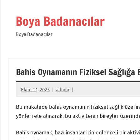
İçeriğe
geç
Boya Badanacılar
Boya Badanacılar
Bahis Oynamanın Fiziksel Sağlığa E
Ekim 14, 2025
admin
Bu makalede bahis oynamanın fiziksel sağlık üzeri
yönleri ele alınarak, bu aktivitenin bireyler üzerind
Bahis oynamak, bazı insanlar için eğlenceli bir aktivi