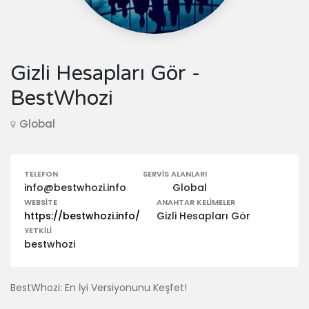
Gizli Hesapları Gör -
BestWhozi
Global
TELEFON
SERVIS ALANLARI
info@bestwhozi.info
Global
WEBSITE
ANAHTAR KELIMELER
https://bestwhozi.info/
Gizli Hesapları Gör
YETKILI
bestwhozi
BestWhozi: En İyi Versiyonunu Keşfet!